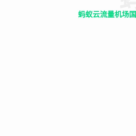
蚂蚁云流量机场国