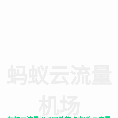
蚂蚁云流量
机场