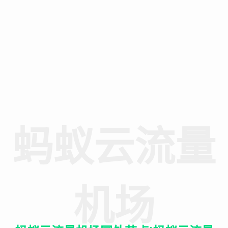
蚂蚁云流量
机场