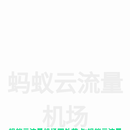
蚂蚁云流量
机场