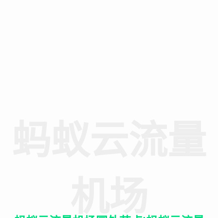
蚂蚁云流量
机场