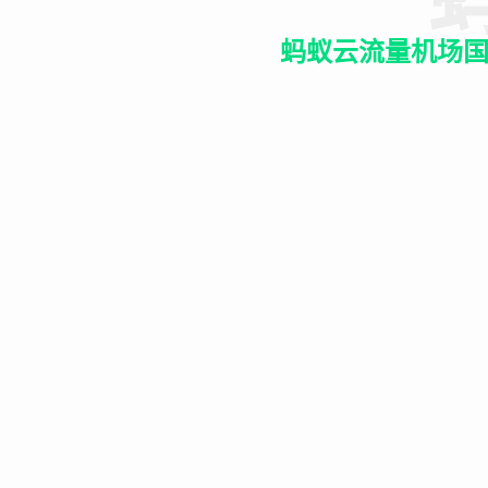
蚂蚁云流量机场国